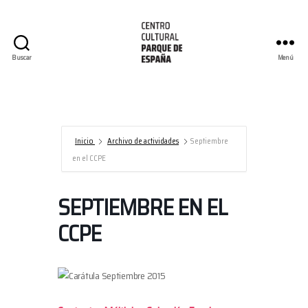
Buscar
Menú
Centro
Cultural
Parque
de
España/AECID
Inicio
Archivo de actividades
Septiembre
en el CCPE
SEPTIEMBRE EN EL
CCPE