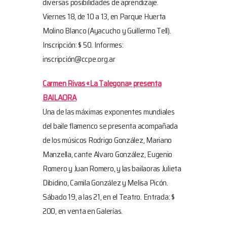
diversas posibilidades de aprendizaje.
Viernes 18, de 10 a 13, en Parque Huerta
Molino Blanco (Ayacucho y Guillermo Tell).
Inscripción: $ 50. Informes:
inscripción@ccpe.org.ar
Carmen Rivas «La Talegona» presenta
BAILAORA
Una de las máximas exponentes mundiales
del baile flamenco se presenta acompañada
de los músicos Rodrigo González, Mariano
Manzella, cante Alvaro González, Eugenio
Romero y Juan Romero, y las bailaoras Julieta
Dibidino, Camila González y Melisa Picón.
Sábado 19, a las 21, en el Teatro. Entrada: $
200, en venta en Galerías.