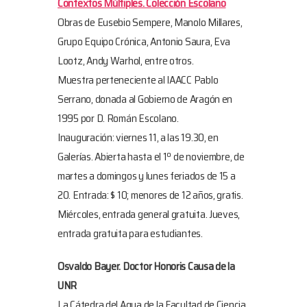
Contextos Múltiples. Colección Escolano
Obras de Eusebio Sempere, Manolo Millares,
Grupo Equipo Crónica, Antonio Saura, Eva
Lootz, Andy Warhol, entre otros.
Muestra perteneciente al IAACC Pablo
Serrano, donada al Gobierno de Aragón en
1995 por D. Román Escolano.
Inauguración: viernes 11, a las 19.30, en
Galerías. Abierta hasta el 1º de noviembre, de
martes a domingos y lunes feriados de 15 a
20. Entrada: $ 10; menores de 12 años, gratis.
Miércoles, entrada general gratuita. Jueves,
entrada gratuita para estudiantes.
Osvaldo Bayer. Doctor Honoris Causa de la
UNR
La Cátedra del Agua de la Facultad de Ciencia