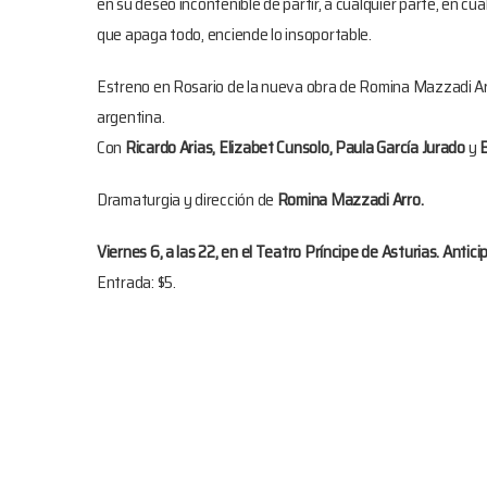
en su deseo incontenible de partir, a cualquier parte, en cu
que apaga todo, enciende lo insoportable.
Estreno en Rosario de la nueva obra de Romina Mazzadi Ar
argentina.
Con
Ricardo Arias, Elizabet Cunsolo, Paula García Jurado
y
B
Dramaturgia y dirección de
Romina Mazzadi Arro.
Viernes 6, a las 22, en el Teatro Príncipe de Asturias. Anti
Entrada: $5.