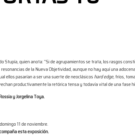
 Stupía, quien anota: “Si de agrupamientos se trata, los rasgos constit
 resonancias de la Nueva Objetividad, aunque no hay aquí una adocenad
cual ellos pasarían a ser una suerte de neoclásicos
hard edge,
fríos, tom
chan productivamente la retórica tensa y todavía vital de una fase hiper
ossia y Jorgelina Toya.
 domingo 11 de noviembre.
 acompaña esta exposición.