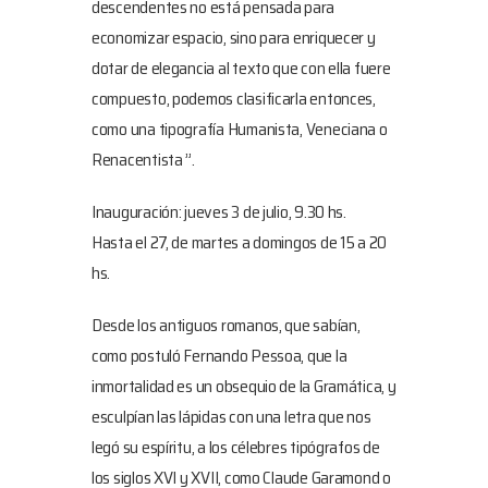
descendentes no está pensada para
economizar espacio, sino para enriquecer y
dotar de elegancia al texto que con ella fuere
compuesto, podemos clasificarla entonces,
como una tipografía Humanista, Veneciana o
Renacentista ”.
Inauguración: jueves 3 de julio, 9.30 hs.
Hasta el 27, de martes a domingos de 15 a 20
hs.
Desde los antiguos romanos, que sabían,
como postuló Fernando Pessoa, que la
inmortalidad es un obsequio de la Gramática, y
esculpían las lápidas con una letra que nos
legó su espíritu, a los célebres tipógrafos de
los siglos XVI y XVII, como Claude Garamond o