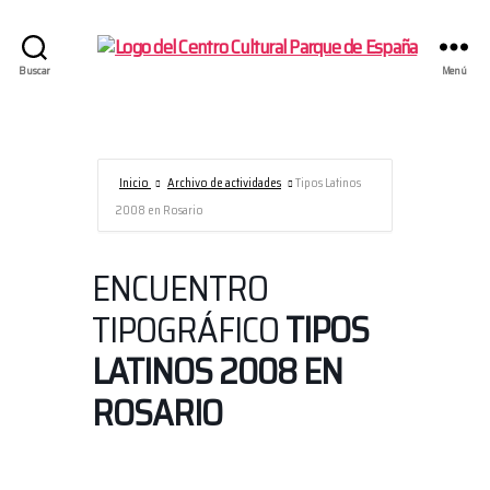
Centro
Buscar
Menú
Cultural
Parque
de
España/AECID
Inicio
Archivo de actividades
Tipos Latinos
2008 en Rosario
ENCUENTRO
TIPOGRÁFICO
TIPOS
LATINOS 2008 EN
ROSARIO