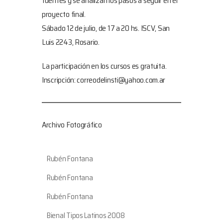
fuentes y se analizan los pasos a seguir en el
proyecto final.
Sábado 12 de julio, de 17 a 20 hs
. ISCV, San
Luis 2243, Rosario.
La participación en los cursos es gratuita.
Inscripción: correodelinsti@yahoo.com.ar
Archivo Fotográfico
Rubén Fontana
Rubén Fontana
Rubén Fontana
Bienal Tipos Latinos 2008