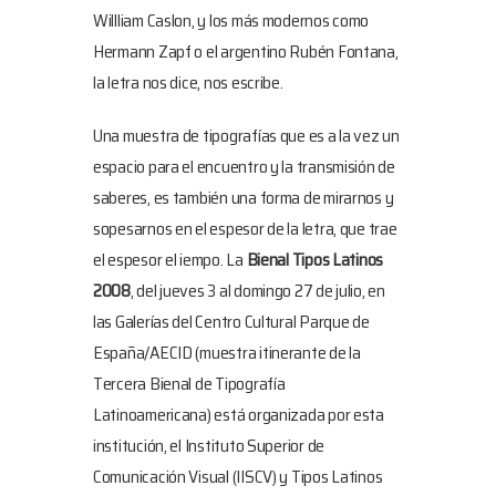
Willliam Caslon, y los más modernos como
Hermann Zapf o el argentino Rubén Fontana,
la letra nos dice, nos escribe.
Una muestra de tipografías que es a la vez un
espacio para el encuentro y la transmisión de
saberes, es también una forma de mirarnos y
sopesarnos en el espesor de la letra, que trae
el espesor el iempo. La
Bienal Tipos Latinos
2008
, del jueves 3 al domingo 27 de julio, en
las Galerías del Centro Cultural Parque de
España/AECID (muestra itinerante de la
Tercera Bienal de Tipografía
Latinoamericana) está organizada por esta
institución, el Instituto Superior de
Comunicación Visual (IISCV) y Tipos Latinos