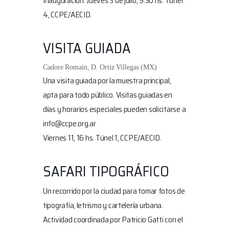
Inauguración: Jueves 3 de julio, 9.30 hs
. Túnel
4, CCPE/AECID.
VISITA GUIADA
Cadore Romain, D. Ortiz Villegas (MX)
Una visita guiada por la muestra principal,
apta para todo público. Visitas guiadas en
días y horarios especiales pueden solicitarse a
info@ccpe.org.ar
Viernes 11, 16 hs
. Túnel 1, CCPE/AECID.
SAFARI TIPOGRÁFICO
Un recorrido por la ciudad para tomar fotos de
tipografía, letrismo y cartelería urbana.
Actividad coordinada por Patricio Gatti con el