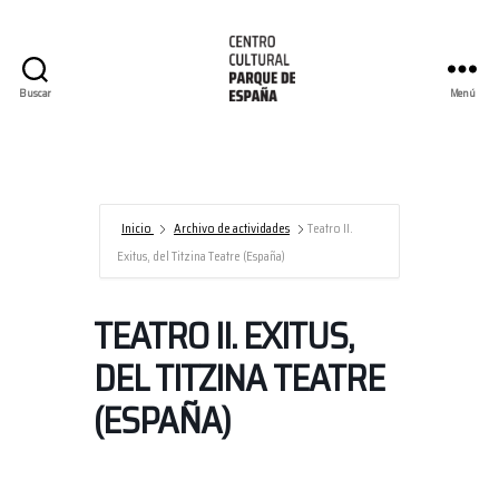
Buscar
Menú
Centro
Cultural
Parque
de
España/AECID
Inicio
Archivo de actividades
Teatro II.
Exitus, del Titzina Teatre (España)
TEATRO II. EXITUS,
DEL TITZINA TEATRE
(ESPAÑA)