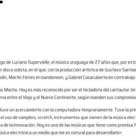
go de Luciano Supervielle, el músico uruguayo de 27 años que, por estos
r disco solista, en el que, con la producción artística de Gustavo Sant
 violín, Martín Ferres en bandoneón, y Gabriel Casacuberta en contrabajo.
no Macho. Hoy es más reconocido por ser el tecladista del cantautor J
terna entre el Viejo y el Nuevo Continente, según manden sus compromiso
ero tuve un acercamiento con la computadora tempranamente. Tuve la p
 el uso de samplers, scratch, instrumentos que vienen de la música ele
a de la innovación. Hoy es una de las músicas que tiene como premisa f
ica electrónica un medio que me es natural para desarrollarlo».