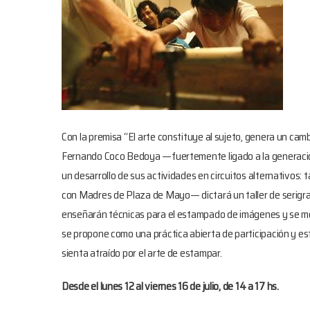
Con la premisa “El arte constituye al sujeto, genera un camb
Fernando Coco Bedoya —fuertemente ligado a la generación 
un desarrollo de sus actividades en circuitos alternativos: t
con Madres de Plaza de Mayo— dictará un taller de serigrafí
enseñarán técnicas para el estampado de imágenes y se mostr
se propone como una práctica abierta de participación y est
sienta atraído por el arte de estampar.
Desde el lunes 12 al viernes 16 de julio, de 14 a 17 hs.