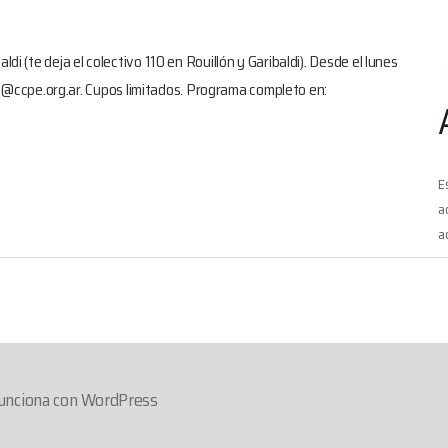
di (te deja el colectivo 110 en Rouillón y Garibaldi). Desde el lunes
pción@ccpe.org.ar. Cupos limitados. Programa completo en:
E
a
a
unciona con WordPress