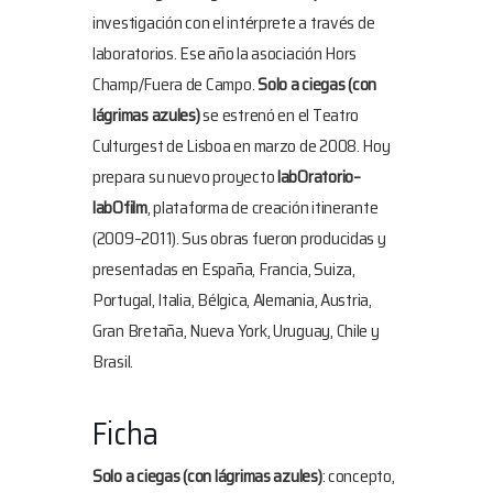
investigación con el intérprete a través de
laboratorios. Ese año la asociación Hors
Champ/Fuera de Campo.
Solo a ciegas (con
lágrimas azules)
se estrenó en el Teatro
Culturgest de Lisboa en marzo de 2008. Hoy
prepara su nuevo proyecto
labOratorio–
labOfilm
, plataforma de creación itinerante
(2009–2011). Sus obras fueron producidas y
presentadas en España, Francia, Suiza,
Portugal, Italia, Bélgica, Alemania, Austria,
Gran Bretaña, Nueva York, Uruguay, Chile y
Brasil.
Ficha
Solo a ciegas (con lágrimas azules)
: concepto,