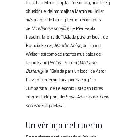
Jonathan Merlin (captación sonora, montaje y
difusión), el del montajista Matthieu Holler,
más juegos de luces y textos recortados
de
Uccellacci e uccellini
, de Pier Paolo
Pasolini; la letra de “Balada para un loco”, de
Horacio Ferrer;
Blanche Neige
, de Robert
Walser; así como extractos musicales de
Jason Kahn (
Fields
), Puccini (
Madame
Butterfly
), la “Balada para un loco” de Astor
Piazzolla interpretada por Saeki y “La
Cumparsita”, de Celedonio Esteban Flores
interpretado por Julio Sosa. Además del
Code
secret
de Olga Mesa.
Un vértigo del cuerpo