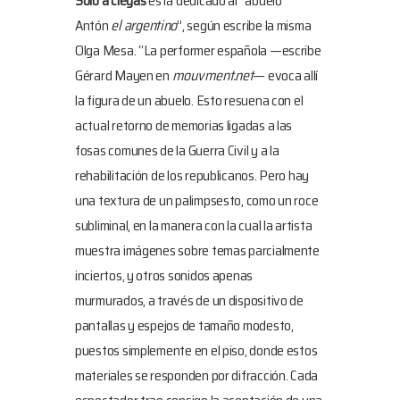
Solo a ciegas
está dedicado al “abuelo
Antón
el argentino
”, según escribe la misma
Olga Mesa. “La performer española —escribe
Gérard Mayen en
mouvment.net
— evoca allí
la figura de un abuelo. Esto resuena con el
actual retorno de memorias ligadas a las
fosas comunes de la Guerra Civil y a la
rehabilitación de los republicanos. Pero hay
una textura de un palimpsesto, como un roce
subliminal, en la manera con la cual la artista
muestra imágenes sobre temas parcialmente
inciertos, y otros sonidos apenas
murmurados, a través de un dispositivo de
pantallas y espejos de tamaño modesto,
puestos simplemente en el piso, donde estos
materiales se responden por difracción. Cada