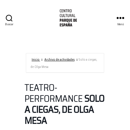
Buscar
Menú
Centro
Cultural
Parque
de
España/AECID
Inicio
Archivo de actividades
Solo a ciegas,
de Olga Mesa
TEATRO-
PERFORMANCE
SOLO
A CIEGAS, DE OLGA
MESA