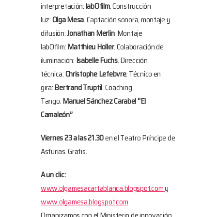
interpretación:
labOfilm
. Construcción
luz:
Olga Mesa
. Captación sonora, montaje y
difusión:
Jonathan Merlin
. Montaje
labOfilm:
Matthieu Holler
. Colaboración de
iluminación:
Isabelle Fuchs
. Dirección
técnica:
Christophe Lefebvre
. Técnico en
gira:
Bertrand Truptil
. Coaching
Tango:
Manuel Sánchez Carabel “El
Camaleón”
.
Viernes 23 a las 21.30
en el Teatro Príncipe de
Asturias. Gratis.
A un clic:
www.olgamesacartablanca.blogspot.com
y
www.olgamesa.blogspot.com
Organizamos con el Ministerio de innovación