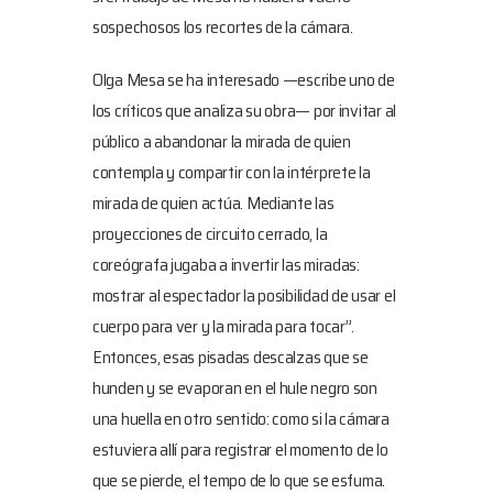
sospechosos los recortes de la cámara.
Olga Mesa se ha interesado —escribe uno de
los críticos que analiza su obra— por invitar al
público a abandonar la mirada de quien
contempla y compartir con la intérprete la
mirada de quien actúa. Mediante las
proyecciones de circuito cerrado, la
coreógrafa jugaba a invertir las miradas:
mostrar al espectador la posibilidad de usar el
cuerpo para ver y la mirada para tocar”.
Entonces, esas pisadas descalzas que se
hunden y se evaporan en el hule negro son
una huella en otro sentido: como si la cámara
estuviera allí para registrar el momento de lo
que se pierde, el tempo de lo que se esfuma.