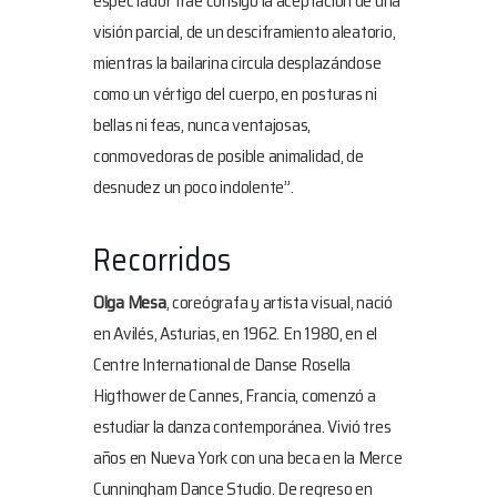
espectador trae consigo la aceptación de una
visión parcial, de un desciframiento aleatorio,
mientras la bailarina circula desplazándose
como un vértigo del cuerpo, en posturas ni
bellas ni feas, nunca ventajosas,
conmovedoras de posible animalidad, de
desnudez un poco indolente”.
Recorridos
Olga Mesa
, coreógrafa y artista visual, nació
en Avilés, Asturias, en 1962. En 1980, en el
Centre International de Danse Rosella
Higthower de Cannes, Francia, comenzó a
estudiar la danza contemporánea. Vivió tres
años en Nueva York con una beca en la Merce
Cunningham Dance Studio. De regreso en