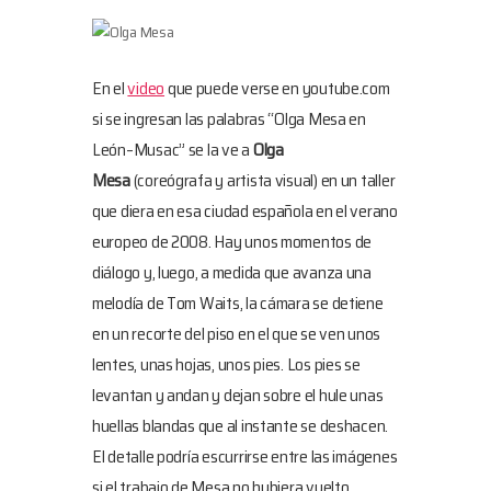
En el
video
que puede verse en youtube.com
si se ingresan las palabras “Olga Mesa en
León–Musac” se la ve a
Olga
Mesa
(coreógrafa y artista visual) en un taller
que diera en esa ciudad española en el verano
europeo de 2008. Hay unos momentos de
diálogo y, luego, a medida que avanza una
melodía de Tom Waits, la cámara se detiene
en un recorte del piso en el que se ven unos
lentes, unas hojas, unos pies. Los pies se
levantan y andan y dejan sobre el hule unas
huellas blandas que al instante se deshacen.
El detalle podría escurrirse entre las imágenes
si el trabajo de Mesa no hubiera vuelto