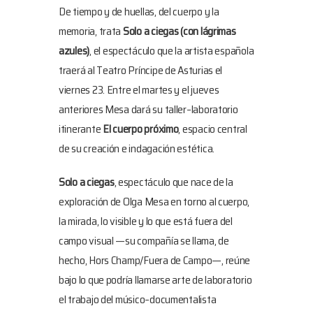
De tiempo y de huellas, del cuerpo y la
memoria, trata
Solo a ciegas (con lágrimas
azules)
, el espectáculo que la artista española
traerá al Teatro Príncipe de Asturias el
viernes 23. Entre el martes y el jueves
anteriores Mesa dará su taller–laboratorio
itinerante
El cuerpo próximo
, espacio central
de su creación e indagación estética.
Solo a ciegas
, espectáculo que nace de la
exploración de Olga Mesa en torno al cuerpo,
la mirada, lo visible y lo que está fuera del
campo visual —su compañía se llama, de
hecho, Hors Champ/Fuera de Campo—, reúne
bajo lo que podría llamarse arte de laboratorio
el trabajo del músico–documentalista