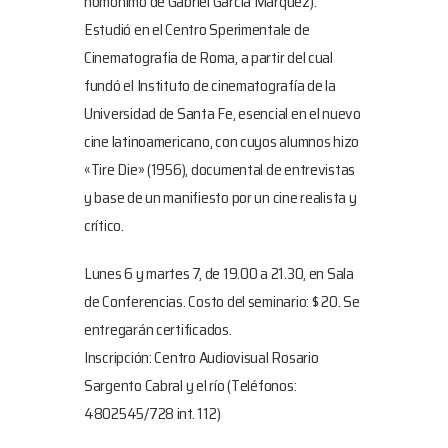
homónimo de Gabriel García Márquez).
Estudió en el Centro Sperimentale de
Cinematografia de Roma, a partir del cual
fundó el Instituto de cinematografía de la
Universidad de Santa Fe, esencial en el nuevo
cine latinoamericano, con cuyos alumnos hizo
«Tire Die» (1956), documental de entrevistas
y base de un manifiesto por un cine realista y
crítico.
Lunes 6 y martes 7, de 19.00 a 21.30, en Sala
de Conferencias. Costo del seminario: $ 20. Se
entregarán certificados.
Inscripción: Centro Audiovisual Rosario
Sargento Cabral y el río (Teléfonos:
4802545/728 int. 112)