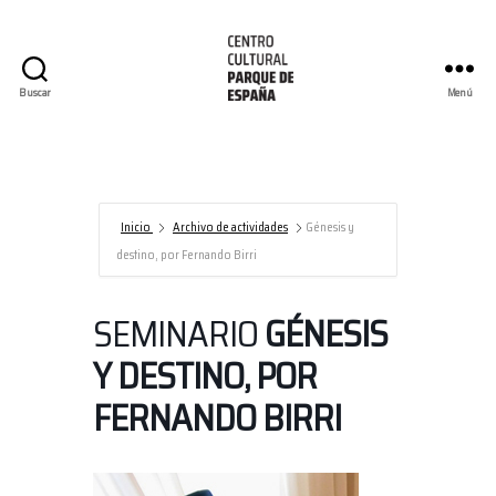
Buscar
Menú
Centro
Cultural
Parque
de
España/AECID
Inicio
Archivo de actividades
Génesis y
destino, por Fernando Birri
SEMINARIO
GÉNESIS
Y DESTINO, POR
FERNANDO BIRRI