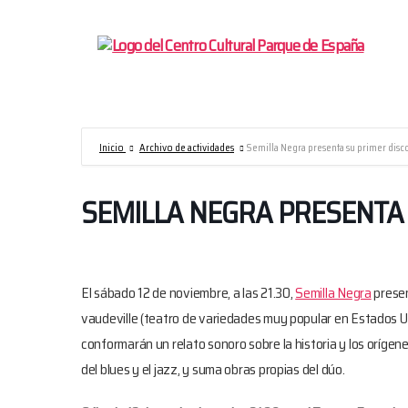
Centro
Cultural
Parque
de
España/AECID
Inicio
Archivo de actividades
Semilla Negra presenta su primer disc
SEMILLA NEGRA PRESENTA 
El sábado 12 de noviembre, a las 21.30,
Semilla Negra
presen
vaudeville (teatro de variedades muy popular en Estados 
conformarán un relato sonoro sobre la historia y los orígene
del blues y el jazz, y suma obras propias del dúo.