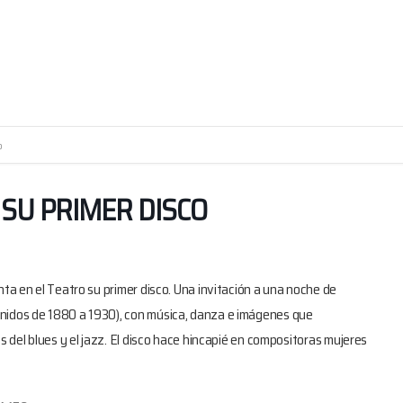
o
SU PRIMER DISCO
ta en el Teatro su primer disco. Una invitación a una noche de
Unidos de 1880 a 1930), con música, danza e imágenes que
s del blues y el jazz. El disco hace hincapié en compositoras mujeres