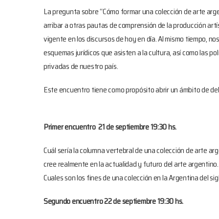
La pregunta sobre “Cómo formar una colección de arte arge
arribar a otras pautas de comprensión de la producción artí
vigente en los discursos de hoy en día. Al mismo tiempo, nos
esquemas jurídicos que asisten a la cultura, así como las po
privadas de nuestro país.
Este encuentro tiene como propósito abrir un ámbito de deb
Primer encuentro 21 de septiembre 19:30 hs.
Cuál sería la columna vertebral de una colección de arte arg
cree realmente en la actualidad y futuro del arte argentino.
Cuales son los fines de una colección en la Argentina del sig
Segundo encuentro 22 de septiembre 19:30 hs.