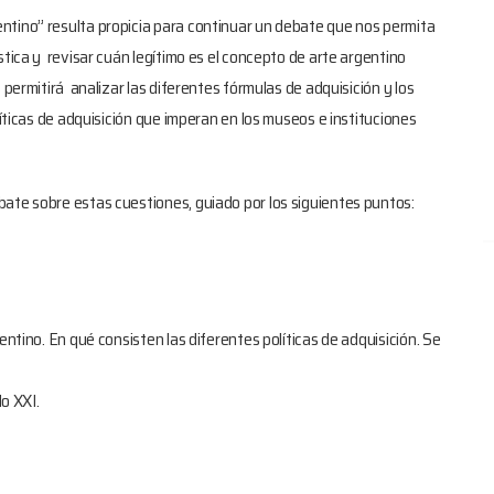
ntino” resulta propicia para continuar un debate que nos permita
stica y revisar cuán legítimo es el concepto de arte argentino
 permitirá analizar las diferentes fórmulas de adquisición y los
líticas de adquisición que imperan en los museos e instituciones
ate sobre estas cuestiones, guiado por los siguientes puntos:
entino. En qué consisten las diferentes políticas de adquisición. Se
lo XXI.