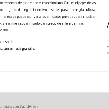
ncrementar de este modo el coleccionismo. Cual es el papel de las
o proyecto de Ley de incentivos fiscales para el arte y la cultura,
ue manera se puede motivar a las entidades privadas para impulsar
xiste un mercado unificado o un precio de arte argentino.
lo XXI.
E
 auspicio.
a
as, con entrada gratuita.
a
unciona con WordPress