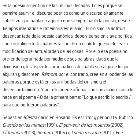
en la poesía argentina de las últimas décadas. Lo es porque se
permite asumir el discurso poético como un discurso altamente
subjetivo, que habla de aquello que siempre habló la poesía, desde
tiempos milenarios e inmemoriales: el amor. El cinismo, la actitud
desencantada de la poesía canónica, deben leerse en clave política:
son, brutalmente, la manifestación de un espíritu que no desea la
modificación del actual orden de las cosas. Por ello esa poesía no
pretende lograr nada por medio de sus palabras, dado que la
dimensión y los aspectos pragmáticos del habla son algo de lo que
abjuran y descreen.
Rémora
, por el contrario, cree en el poder de las
palabras porque está en las antípodas del cinismo y el
desencantamiento. Y por ello puede afirmar, con convicción, como lo
hace en el poema 48 de la primera parte: “Lo que escribí lo escribí /
para que no fueran palabras”.
Sebastián
Riestra
nació en Rosario. Es escritor y periodista. Publicó
El ácido en las manos
(1991),
El porvenir de los muertos
(2002),
Clitoriana
(2003),
Romero
(2004) y
Lunita rosarina
(2010). Fue