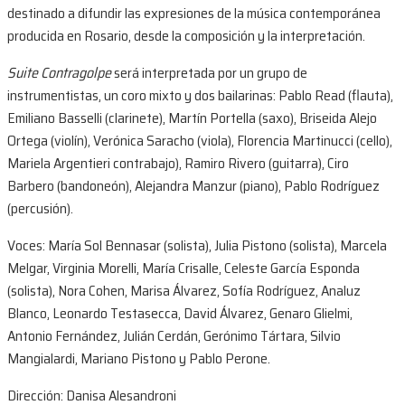
destinado a difundir las expresiones de la música contemporánea
producida en Rosario, desde la composición y la interpretación.
Suite Contragolpe
será interpretada por un grupo de
instrumentistas, un coro mixto y dos bailarinas: Pablo Read (flauta),
Emiliano Basselli (clarinete), Martín Portella (saxo), Briseida Alejo
Ortega (violín), Verónica Saracho (viola), Florencia Martinucci (cello),
Mariela Argentieri contrabajo), Ramiro Rivero (guitarra), Ciro
Barbero (bandoneón), Alejandra Manzur (piano), Pablo Rodríguez
(percusión).
Voces: María Sol Bennasar (solista), Julia Pistono (solista), Marcela
Melgar, Virginia Morelli, María Crisalle, Celeste García Esponda
(solista), Nora Cohen, Marisa Álvarez, Sofía Rodríguez, Analuz
Blanco, Leonardo Testasecca, David Álvarez, Genaro Glielmi,
Antonio Fernández, Julián Cerdán, Gerónimo Tártara, Silvio
Mangialardi, Mariano Pistono y Pablo Perone.
Dirección: Danisa Alesandroni