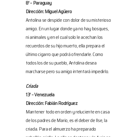
8′ – Paraguay
Dirección: Miguel Agüero
Antolina se despide con dolor de su misterioso
amigo. En un lugar donde ya no hay bosques,
ni animales y en el cual solo le acechan los
recuerdos de su hijo muerto, ella prepara el
último cigarro que podrá ofrendarle. Como
todos los de su pueblo, Antolina desea
marcharse pero su amigo intentará impedirlo.
Criada
13′ – Venezuela
Dirección: Fabián Rodríguez
Mantener todo en orden y reluciente en casa
de los padres de Mario, es el deber de Ilse, la
criada. Para el almuerzo ha preparado