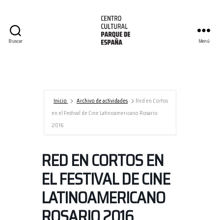
Buscar
Menú
Centro
Cultural
Parque
de
España/AECID
Inicio
Archivo de actividades
Red en Cortos
en el Festival de Cine Latinoamericano Rosario
2016
RED EN CORTOS EN
EL FESTIVAL DE CINE
LATINOAMERICANO
ROSARIO 2016