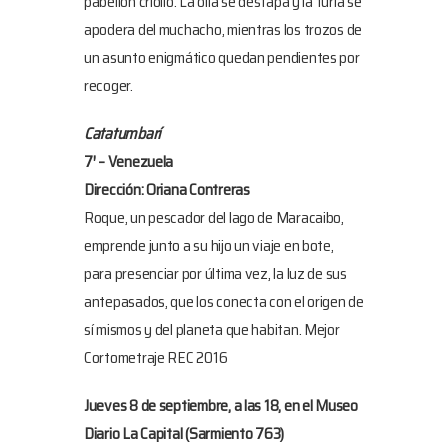
pabellón criollo. La olla se destapa y la furia se
apodera del muchacho, mientras los trozos de
un asunto enigmático quedan pendientes por
recoger.
Catatumbarí
7′ – Venezuela
Dirección: Oriana Contreras
Roque, un pescador del lago de Maracaibo,
emprende junto a su hijo un viaje en bote,
para presenciar por última vez, la luz de sus
antepasados, que los conecta con el origen de
sí mismos y del planeta que habitan. Mejor
Cortometraje REC 2016
Jueves 8 de septiembre, a las 18, en el Museo
Diario La Capital (Sarmiento 763)