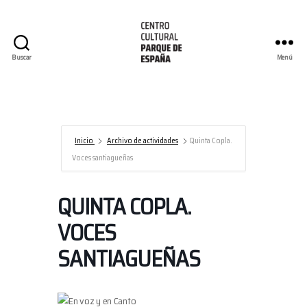
Buscar
Menú
Centro
Cultural
Parque
de
España/AECID
Inicio
Archivo de actividades
Quinta Copla.
Voces santiagueñas
QUINTA COPLA.
VOCES
SANTIAGUEÑAS