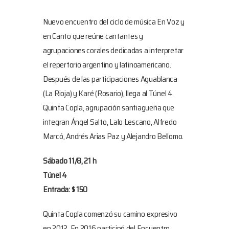
Nuevo encuentro del ciclo de música En Voz y
en Canto que reúne cantantes y
agrupaciones corales dedicadas a interpretar
el repertorio argentino y latinoamericano.
Después de las participaciones Aguablanca
(La Rioja) y Karé (Rosario), llega al Túnel 4
Quinta Copla, agrupación santiagueña que
integran Ángel Salto, Lalo Lescano, Alfredo
Marcó, Andrés Arias Paz y Alejandro Bellomo.
Sábado 11/8, 21 h
Túnel 4
Entrada: $ 150
Quinta Copla comenzó su camino expresivo
en 2012. En 2016 participó del Encuentro