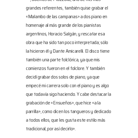
grandes referentes, también quise grabar el
«Malambo de las campanas» a dos piano en
homenaje al más grande de los pianistas
argentinos, Horacio Salgán, y rescatar esa
obra que ha sido tan poco interpretada; sólo
la hicieron él y Dante Amicarelli. El disco tiene
también una parte folclórica, ya que mis
comienzos fueron en el folclore. Y también
decidí grabar dos solos de piano, ya que
empecé mi carrera solo con el piano y es algo
que todavía sigo haciendo. Y cabe destacar la
grabación de «Ensueños», que hice «a la
parrilla», como dicen los tangueros y dedicado
a todos ellos, que les gusta este estilo más
tradicional, por así decirlo».