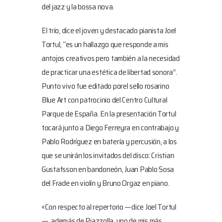
del jazz y la bossa nova.
El trío, dice el joven y destacado pianista Joel
Tortul, “es un hallazgo que responde a mis
antojos creativos pero también a la necesidad
de practicar una estética de libertad sonora”.
Punto vivo fue editado porel sello rosarino
Blue Art con patrocinio del Centro Cultural
Parque de España. En la presentación Tortul
tocará junto a Diego Ferreyra en contrabajo y
Pablo Rodríguez en batería y percusión, a los
que se unirán los invitados del disco: Cristian
Gustafsson en bandoneón, Juan Pablo Sosa
del Frade en violín y Bruno Orgaz en piano.
«Con respecto al repertorio —dice Joel Tortul
—, además de Piazzolla, uno de mis más