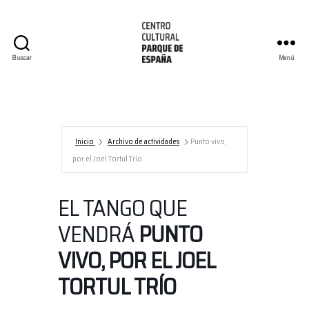
Buscar
Menú
Centro
Cultural
Parque
de
España/AECID
Inicio
Archivo de actividades
Punto vivo,
por el Joel Tortul Trío
EL TANGO QUE
VENDRÁ
PUNTO
VIVO, POR EL JOEL
TORTUL TRÍO