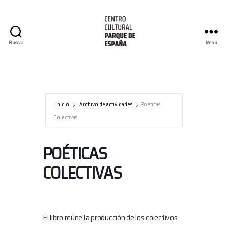
Buscar
Menú
Centro
Cultural
Parque
de
España/AECID
Inicio
Archivo de actividades
Poéticas
Colectivas
POÉTICAS
COLECTIVAS
El libro reúne la producción de los colectivos