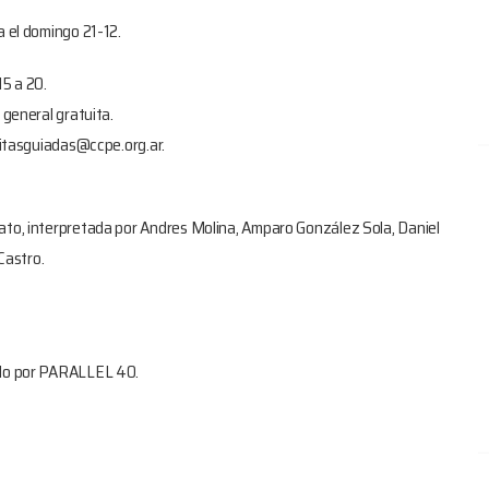
a el domingo 21-12.
15 a 20.
 general gratuita.
isitasguiadas@ccpe.org.ar.
bato, interpretada por Andres Molina, Amparo González Sola, Daniel
Castro.
zado por PARALLEL 40.