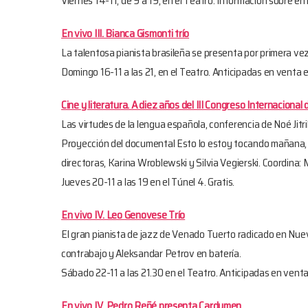
Viernes 14-11, de 9 a 19, en el Teatro. Información sobre
En vivo III. Bianca Gismonti trío
La talentosa pianista brasileña se presenta por primera ve
Domingo 16-11 a las 21, en el Teatro. Anticipadas en venta e
Cine y literatura. A diez años del III Congreso Internaciona
Las virtudes de la lengua española, conferencia de Noé Jitri
Proyección del documental Esto lo estoy tocando mañana, Ju
directoras, Karina Wroblewski y Silvia Vegierski. Coordina
Jueves 20-11 a las 19 en el Túnel 4. Gratis.
En vivo IV. Leo Genovese Trío
El gran pianista de jazz de Venado Tuerto radicado en N
contrabajo y Aleksandar Petrov en batería.
Sábado 22-11 a las 21.30 en el Teatro. Anticipadas en venta
En vivo IV. Pedro Reñé presenta Cardum
e
n