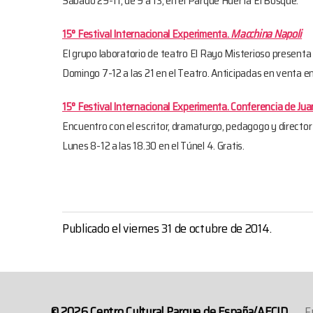
Sábado 29-11, de 9 a 13, en el Parque Huerta El Bosque.
15° Festival Internacional Experimenta.
Macchina Napoli
El grupo laboratorio de teatro El Rayo Misterioso presenta 
Domingo 7-12 a las 21 en el Teatro. Anticipadas en venta en
15° Festival Internacional Experimenta. Conferencia de J
Encuentro con el escritor, dramaturgo, pedagogo y director 
Lunes 8-12 a las 18.30 en el Túnel 4. Gratis.
Publicado el viernes 31 de octubre de 2014.
© 2026
Centro Cultural Parque de España/AECID
F