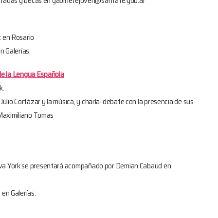
 entradas y becas en gabinetejoven@santafe.gob.ar
z en Rosario
n Galerías.
l de la Lengua Española
k.
lio Cortázar y la música, y charla-debate con la presencia de sus
: Maximiliano Tomas
ueva York se presentará acompañado por Demian Cabaud en
 en Galerías.