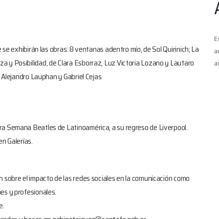
E
e se exhibirán las obras: 8 ventanas adentro mío, de Sol Quirinich; La
a
a y Posibilidad, de Clara Esborraz, Luz Victoria Lozano y Lautaro
a
, Alejandro Lauphan y Gabriel Cejas.
ra Semana Beatles de Latinoamérica, a su regreso de Liverpool.
en Galerías.
n sobre el impacto de las redes sociales en la comunicación como
es y profesionales.
e.