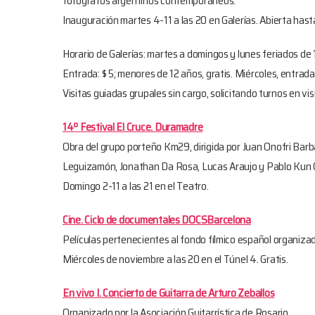
fotógrafos argentinos contemporáneos.
Inauguración martes 4-11 a las 20 en Galerías. Abierta hast
Horario de Galerías: martes a domingos y lunes feriados de 
Entrada: $ 5; menores de 12 años, gratis. Miércoles, entrada
Visitas guiadas grupales sin cargo, solicitando turnos en v
14º Festival El Cruce. Duramadre
Obra del grupo porteño Km29, dirigida por Juan Onofri Bar
Leguizamón, Jonathan Da Rosa, Lucas Araujo y Pablo Kun 
Domingo 2-11 a las 21 en el Teatro.
Cine. Ciclo de documentales DOCSBarcelona
Películas pertenecientes al fondo fílmico español organi
Miércoles de noviembre a las 20 en el Túnel 4. Gratis.
En vivo I. Concierto de Guitarra de Arturo Zeballos
Organizado por la Asociación Guitarrística de Rosario.