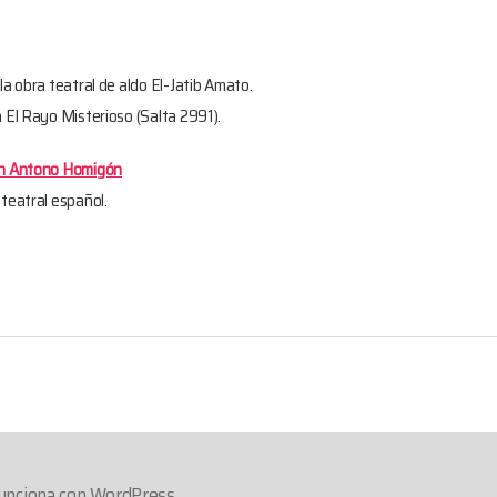
la obra teatral de aldo El-Jatib Amato.
 El Rayo Misterioso (Salta 2991).
uan Antono Homigón
teatral español.
unciona con WordPress