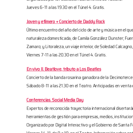
Jueves 6-11 a las 19.30 en el Túnel 4. Gratis.
Joven y efímero + Concierto de Daddy Rock
Último encuentro del año del ciclo de arte y música en el qu
naturaleza domesticada, de Camila González Dunster; Fuerz
Zamaro; y Litoraleza, un viaje interior, de Soledad Calcagno
Viernes 7-11 a las 20.30 en el Túnel 4. Gratis.
En vivo II. Beatlove, tributo a Los Beatles
Concierto de la banda rosarina ganadora de la Decimoterce
Sábado 8-11 a las 21.30 en el Teatro. Anticipadas en venta 
Conferencias. Social Media Day
Expertos de reconocida trayectoria internacional disertará
herramientas de gestión para empresas, medios, institucion
Organizado por Digital Interactivo y el Gobierno de Santa F