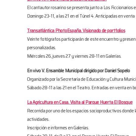
El cantautor rosarino se presenta junto a Los Ficcionarios 
Domingo 23-11, a las 21 en el Túnel 4. Anticipadas en venta 
Transatlántica PhotoEspaña. Visionado de portfolios
Veinte fotógrafos participarán de este encuentro y present
personalizadas.
Miércoles 26, jueves 27 y viernes 28-11 en Galerías.
En vivo V. Ensamble Municipal dirigido por Daniel Sopelo
Organizado por la Secretaría de Educación y Cultura Munici
Sábado 28-11 a las 21 en el Teatro. Entradas en venta en bole
La Agricultura en Casa. Visita al Parque Huerta El Bosque
Recorrida por uno de los espacios socioproductivos donde 
actividades.
Inscripción e informes en Galerías.