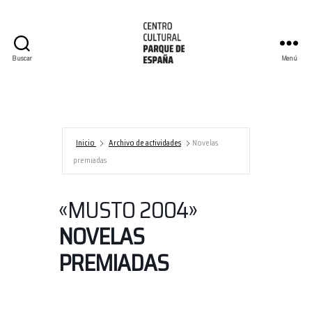
Buscar
Menú
Centro
Cultural
Parque
de
España/AECID
Inicio
Archivo de actividades
Novelas
premiadas
«MUSTO 2004»
NOVELAS
PREMIADAS