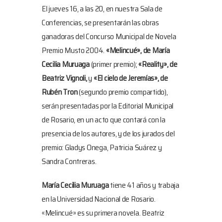
El jueves 16, a las 20, en nuestra Sala de
Conferencias, se presentarán las obras
ganadoras del Concurso Municipal de Novela
Premio Musto 2004.
«Melincué», de María
Cecilia Muruaga
(primer premio);
«Reality», de
Beatriz Vignoli,
y
«El cielo de Jeremías», de
Rubén Tron
(segundo premio compartido),
serán presentadas por la Editorial Municipal
de Rosario, en un acto que contará con la
presencia de los autores, y de los jurados del
premio: Gladys Onega, Patricia Suárez y
Sandra Contreras.
María Cecilia Muruaga
tiene 41 años y trabaja
en la Universidad Nacional de Rosario.
«Melincué» es su primera novela. Beatriz