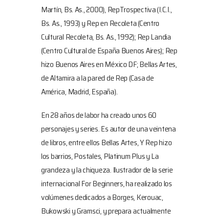
Martín, Bs. As., 2000), RepTrospectiva (I.C.I.,
Bs. As., 1993) y Rep en Recoleta (Centro
Cultural Recoleta, Bs. As., 1992); Rep Landia
(Centro Cultural de España Buenos Aires); Rep
hizo Buenos Aires en México DF; Bellas Artes,
de Altamira a la pared de Rep (Casa de
América, Madrid, España).
En 28 años de labor ha creado unos 60
personajes y series. Es autor de una veintena
de libros, entre ellos Bellas Artes, Y Rep hizo
los barrios, Postales, Platinum Plus y La
grandeza y la chiqueza. Ilustrador de la serie
internacional For Beginners, ha realizado los
volúmenes dedicados a Borges, Kerouac,
Bukowski y Gramsci, y prepara actualmente