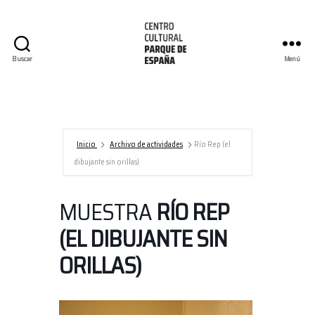
Buscar
Menú
Centro
Cultural
Parque
de
España/AECID
Inicio
Archivo de actividades
Río Rep (el
dibujante sin orillas)
MUESTRA
RÍO REP
(EL DIBUJANTE SIN
ORILLAS)