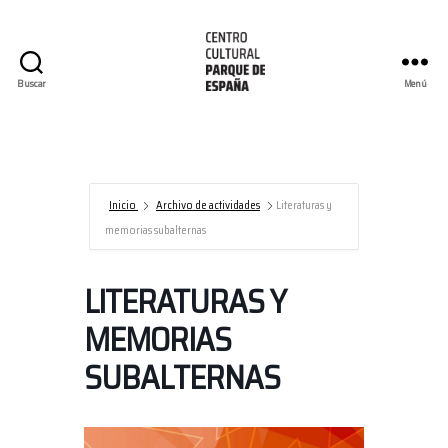
Buscar
Menú
Centro
Cultural
Parque
de
España/AECID
Inicio
Archivo de actividades
Literaturas y
memorias subalternas
LITERATURAS Y
MEMORIAS
SUBALTERNAS