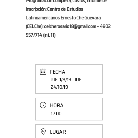
Programación completa, costos, informes e
inscripción: Centro de Estudios
Latinoamericanos Ernesto Che Guevara
(CELChe):
celcherosario18@gmail.com
– 4802
557/714 (int. 11)
FECHA
JUE. 1/8/19
- JUE.
24/10/19
HORA
17:00
LUGAR