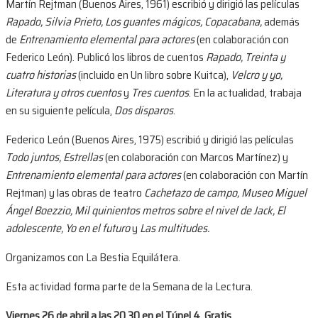
Martín Rejtman (Buenos Aires, 1961) escribió y dirigió las películas
Rapado, Silvia Prieto, Los guantes mágicos, Copacabana,
además
de
Entrenamiento elemental para actores
(en colaboración con
Federico León). Publicó los libros de cuentos
Rapado, Treinta y
cuatro historias
(incluido en Un libro sobre Kuitca),
Velcro y yo,
Literatura y otros cuentos
y
Tres cuentos
. En la actualidad, trabaja
en su siguiente película,
Dos disparos
.
Federico León (Buenos Aires, 1975) escribió y dirigió las películas
Todo juntos, Estrellas
(en colaboración con Marcos Martínez) y
Entrenamiento elemental para actores
(en colaboración con Martín
Rejtman) y las obras de teatro
Cachetazo de campo, Museo Miguel
Ángel Boezzio, Mil quinientos metros sobre el nivel de Jack, El
adolescente, Yo en el futuro
y
Las multitudes.
Organizamos con La Bestia Equilátera.
Esta actividad forma parte de la Semana de la Lectura.
Viernes 26 de abril a las 20.30 en el Túnel 4. Gratis.