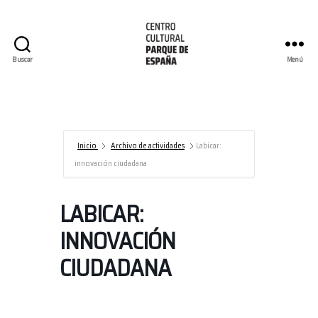
Buscar
Menú
Centro
Cultural
Parque
de
España/AECID
Inicio
Archivo de actividades
Labicar:
innovación ciudadana
LABICAR:
INNOVACIÓN
CIUDADANA