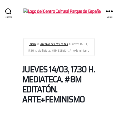
Centro
Buscar
Menú
Cultural
Parque
de
España/AECID
Inicio
Archivo de actividades
Jueves 14/03,
17.30 h. Mediateca. #8M Editatón. Arte+feminismo
JUEVES 14/03, 17.30 H.
MEDIATECA. #8M
EDITATÓN.
ARTE+FEMINISMO