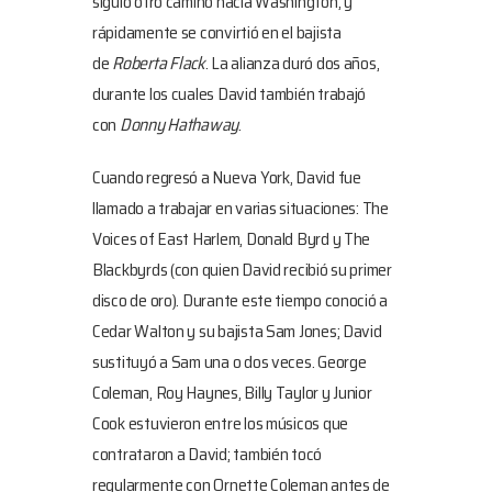
siguió otro camino hacia Washington, y
rápidamente se convirtió en el bajista
de
Roberta Flack
. La alianza duró dos años,
durante los cuales David también trabajó
con
Donny Hathaway
.
Cuando regresó a Nueva York, David fue
llamado a trabajar en varias situaciones: The
Voices of East Harlem, Donald Byrd y The
Blackbyrds (con quien David recibió su primer
disco de oro). Durante este tiempo conoció a
Cedar Walton y su bajista Sam Jones; David
sustituyó a Sam una o dos veces. George
Coleman, Roy Haynes, Billy Taylor y Junior
Cook estuvieron entre los músicos que
contrataron a David; también tocó
regularmente con Ornette Coleman antes de