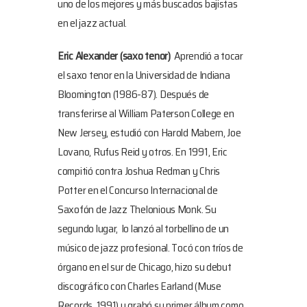
uno de los mejores y más buscados bajistas
en el jazz actual.
Eric Alexander
(saxo tenor)
Aprendió a tocar
el saxo tenor en la Universidad de Indiana
Bloomington (1986-87). Después de
transferirse al William Paterson College en
New Jersey, estudió con Harold Mabern, Joe
Lovano, Rufus Reid y otros. En 1991, Eric
compitió contra Joshua Redman y Chris
Potter en el Concurso Internacional de
Saxofón de Jazz Thelonious Monk. Su
segundo lugar, lo lanzó al torbellino de un
músico de jazz profesional. Tocó con tríos de
órgano en el sur de Chicago, hizo su debut
discográfico con Charles Earland (Muse
Records, 1991) y grabó su primer álbum como