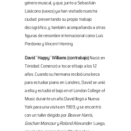
género musical, y que, junto a Sebastián
Loiácono (saxos) ya han visitado nuestra
ciudad presentando su propio trabajo
discográfico, y también acompañando a otras
figuras de renombre internacional como Luis
Perdomo y Vincent Herring.
David ¨Happy¨ Williams
(contrabajo)
Nació en
Trinidad. Comenzó a tocar el bajo a los 12
años. Cuando su hermana recibió una beca
para estudiar piano en Londres, David se unió
a ella y estudió el bajo en el London College of
Music durante un año.David llegó a Nueva
York para una visita en 1969, y se encontró
con un taller dirigido por
Beaver Harris,
Grachan Moncour y Roland Alexander
. Luego,