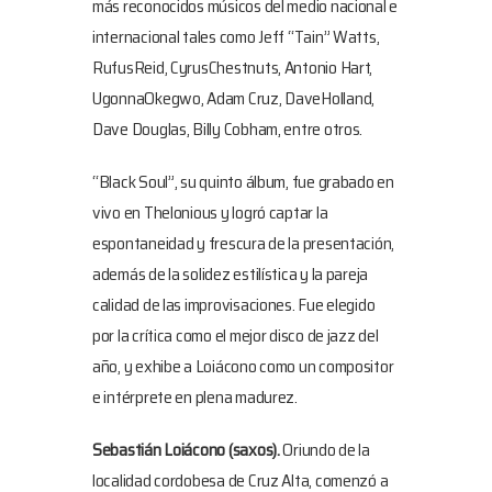
más reconocidos músicos del medio nacional e
internacional tales como Jeff “Tain” Watts,
RufusReid, CyrusChestnuts, Antonio Hart,
UgonnaOkegwo, Adam Cruz, DaveHolland,
Dave Douglas, Billy Cobham, entre otros.
“Black Soul”, su quinto álbum, fue grabado en
vivo en Thelonious y logró captar la
espontaneidad y frescura de la presentación,
además de la solidez estilística y la pareja
calidad de las improvisaciones. Fue elegido
por la crítica como el mejor disco de jazz del
año, y exhibe a Loiácono como un compositor
e intérprete en plena madurez.
Sebastián Loiácono
(saxos).
Oriundo de la
localidad cordobesa de Cruz Alta, comenzó a