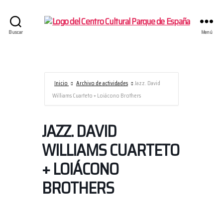
Centro
Buscar
Menú
Cultural
Parque
de
España/AECID
Inicio
Archivo de actividades
Jazz. David
Williams Cuarteto + Loiácono Brothers
JAZZ. DAVID
WILLIAMS CUARTETO
+ LOIÁCONO
BROTHERS