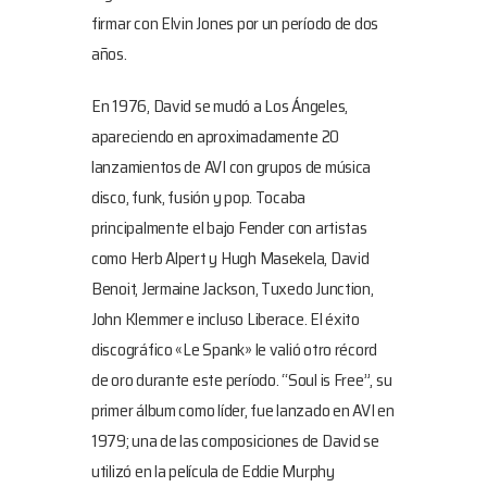
firmar con Elvin Jones por un período de dos
años.
En 1976, David se mudó a Los Ángeles,
apareciendo en aproximadamente 20
lanzamientos de AVI con grupos de música
disco, funk, fusión y pop. Tocaba
principalmente el bajo Fender con artistas
como Herb Alpert y Hugh Masekela, David
Benoit, Jermaine Jackson, Tuxedo Junction,
John Klemmer e incluso Liberace. El éxito
discográfico «Le Spank» le valió otro récord
de oro durante este período. “Soul is Free”, su
primer álbum como líder, fue lanzado en AVI en
1979; una de las composiciones de David se
utilizó en la película de Eddie Murphy