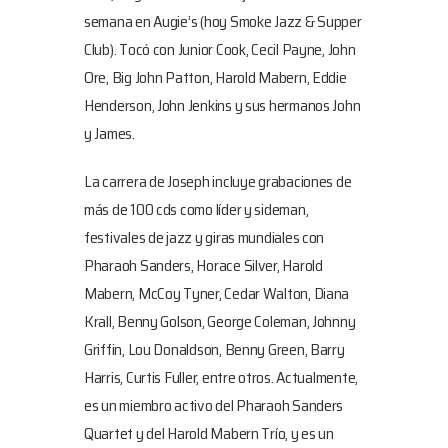
semana en Augie’s (hoy Smoke Jazz & Supper
Club). Tocó con Junior Cook, Cecil Payne, John
Ore, Big John Patton, Harold Mabern, Eddie
Henderson, John Jenkins y sus hermanos John
y James.
La carrera de Joseph incluye grabaciones de
más de 100 cds como líder y sideman,
festivales de jazz y giras mundiales con
Pharaoh Sanders, Horace Silver, Harold
Mabern, McCoy Tyner, Cedar Walton, Diana
Krall, Benny Golson, George Coleman, Johnny
Griffin, Lou Donaldson, Benny Green, Barry
Harris, Curtis Fuller, entre otros. Actualmente,
es un miembro activo del Pharaoh Sanders
Quartet y del Harold Mabern Trío, y es un