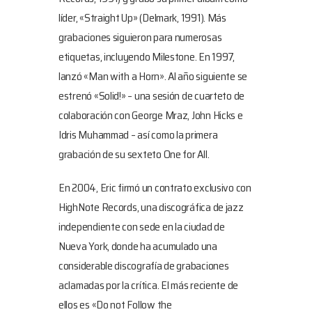
líder, «Straight Up» (Delmark, 1991). Más
grabaciones siguieron para numerosas
etiquetas, incluyendo Milestone. En 1997,
lanzó «Man with a Horn». Al año siguiente se
estrenó «Solid!» – una sesión de cuarteto de
colaboración con George Mraz, John Hicks e
Idris Muhammad – así como la primera
grabación de su sexteto One for All.
En 2004, Eric firmó un contrato exclusivo con
HighNote Records, una discográfica de jazz
independiente con sede en la ciudad de
Nueva York, donde ha acumulado una
considerable discografía de grabaciones
aclamadas por la crítica. El más reciente de
ellos es «Do not Follow the