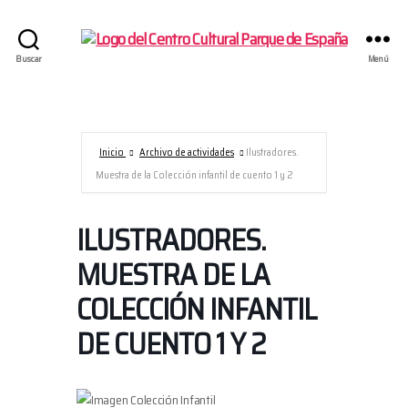
Centro
Buscar
Menú
Cultural
Parque
de
España/AECID
Inicio
Archivo de actividades
Ilustradores.
Muestra de la Colección infantil de cuento 1 y 2
ILUSTRADORES.
MUESTRA DE LA
COLECCIÓN INFANTIL
DE CUENTO 1 Y 2