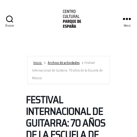
Buscar
Menú
Centro
Cultural
Parque
de
España/AECID
Inicio
Archivo de actividades
Festival
Internacional de Guitarra: 70 años de la Escuela de
Música
FESTIVAL
INTERNACIONAL DE
GUITARRA: 70 AÑOS
DE LA ESCUELA DE