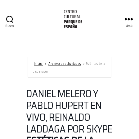
Buscar
Menú
Centro
Cultural
Parque
de
España/AECID
Inicio
Archivo de actividades
Estéticas de la
dispersión
DANIEL MELERO Y
PABLO HUPERT EN
VIVO, REINALDO
LADDAGA POR SKYPE