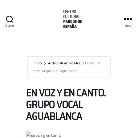
Buscar
Menú
Centro
Cultural
Parque
de
España/AECID
Inicio
Archivo de actividades
En voz y en
canto. Grupo vocal Aguablanca
EN VOZ Y EN CANTO.
GRUPO VOCAL
AGUABLANCA