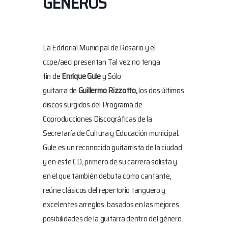
GÉNEROS
La Editorial Municipal de Rosario y el
ccpe/aeci presentan Tal vez no tenga
fin de
Enrique Gule
y Sólo
guitarra de
Guillermo Rizzotto,
los dos últimos
discos surgidos del Programa de
Coproducciones Discográficas de la
Secretaría de Cultura y Educación municipal.
Gule es un reconocido guitarrista de la ciudad
y en este CD, primero de su carrera solista y
en el que también debuta como cantante,
reúne clásicos del repertorio tanguero y
excelentes arreglos, basados en las mejores
posibilidades de la guitarra dentro del género.