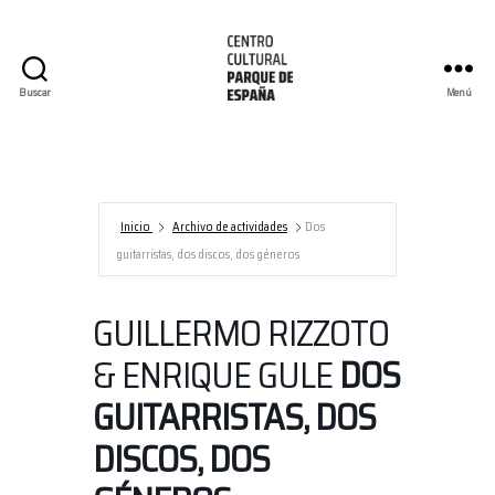
Buscar
Menú
Centro
Cultural
Parque
de
España/AECID
Inicio
Archivo de actividades
Dos
guitarristas, dos discos, dos géneros
GUILLERMO RIZZOTO
& ENRIQUE GULE
DOS
GUITARRISTAS, DOS
DISCOS, DOS