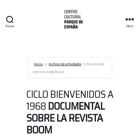
Buscar
Menú
Centro
Cultural
Parque
de
España/AECID
Inicio
Archivo de actividades
Documental
sobre la revista Boom
CICLO BIENVENIDOS A
1968
DOCUMENTAL
SOBRE LA REVISTA
BOOM