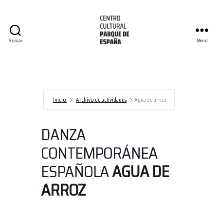
Buscar
Menú
Centro
Cultural
Parque
de
España/AECID
Inicio
Archivo de actividades
Agua de arroz
DANZA
CONTEMPORÁNEA
ESPAÑOLA
AGUA DE
ARROZ