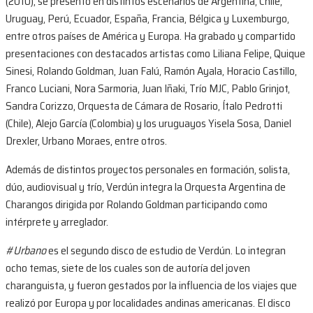
(2010), se presentó en distintos escenarios de Argentina, Chile,
Uruguay, Perú, Ecuador, España, Francia, Bélgica y Luxemburgo,
entre otros países de América y Europa. Ha grabado y compartido
presentaciones con destacados artistas como Liliana Felipe, Quique
Sinesi, Rolando Goldman, Juan Falú, Ramón Ayala, Horacio Castillo,
Franco Luciani, Nora Sarmoria, Juan Iñaki, Trío MJC, Pablo Grinjot,
Sandra Corizzo, Orquesta de Cámara de Rosario, Ítalo Pedrotti
(Chile), Alejo García (Colombia) y los uruguayos Yisela Sosa, Daniel
Drexler, Urbano Moraes, entre otros.
Además de distintos proyectos personales en formación, solista,
dúo, audiovisual y trío, Verdún integra la Orquesta Argentina de
Charangos dirigida por Rolando Goldman participando como
intérprete y arreglador.
#Urbano
es el segundo disco de estudio de Verdún. Lo integran
ocho temas, siete de los cuales son de autoría del joven
charanguista, y fueron gestados por la influencia de los viajes que
realizó por Europa y por localidades andinas americanas. El disco