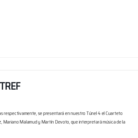
TREF
ras respectivamente, se presentará en nuestro Túnel 4 el Cuarteto
ez, Mariano Malamud y Martín Devoto, que interpretará música de la