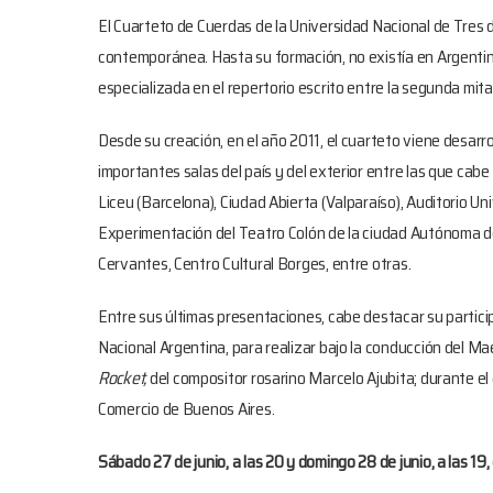
El Cuarteto de Cuerdas de la Universidad Nacional de Tres d
contemporánea. Hasta su formación, no existía en Argentin
especializada en el repertorio escrito entre la segunda mitad
Desde su creación, en el año 2011, el cuarteto viene desarr
importantes salas del país y del exterior entre las que cabe
Liceu (Barcelona), Ciudad Abierta (Valparaíso), Auditorio Un
Experimentación del Teatro Colón de la ciudad Autónoma de
Cervantes, Centro Cultural Borges, entre otras.
Entre sus últimas presentaciones, cabe destacar su partici
Nacional Argentina, para realizar bajo la conducción del Mae
Rocket,
del compositor rosarino Marcelo Ajubita; durante el
Comercio de Buenos Aires.
Sábado 27 de junio, a las 20 y domingo 28 de junio, a las 19, 