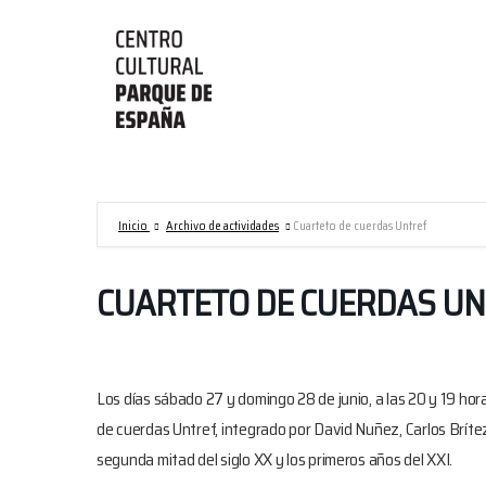
Centro
Cultural
Parque
de
Inicio
Archivo de actividades
Cuarteto de cuerdas Untref
España/AECID
CUARTETO DE CUERDAS UN
Los días sábado 27 y domingo 28 de junio, a las 20 y 19 ho
de cuerdas Untref, integrado por David Nuñez, Carlos Brít
segunda mitad del siglo XX y los primeros años del XXI.