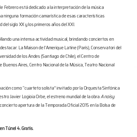
e Febrero está dedicado a la interpretación de la música
a ninguna formación camarística de esas características
 del siglo XX y los primeros años del XXI.
ollando una intensa actividad musical, brindando conciertos en
 destacar: La Maison de l’Amerique Latine (París), Conservatori del
iversidad de los Andes (Santiago de Chile), el Centro de
 Buenos Aires, Centro Nacional de la Música, Teatro Nacional
pación como “cuarteto solista” invitado por la Orquesta Sinfónica
stro Javier Logioia Orbe, el estreno mundial de la obra
A noisy
 concierto apertura de la Temporada Oficial 2015 en la Bolsa de
en Túnel 4. Gratis.