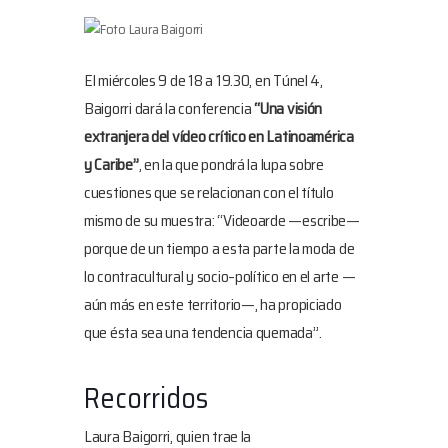
El miércoles 9 de 18 a 19.30, en Túnel 4,
Baigorri dará la conferencia
“Una visión
extranjera del vídeo crítico en Latinoamérica
y Caribe”
, en la que pondrá la lupa sobre
cuestiones que se relacionan con el título
mismo de su muestra: “Videoarde —escribe—
porque de un tiempo a esta parte la moda de
lo contracultural y socio–político en el arte —
aún más en este territorio—, ha propiciado
que ésta sea una tendencia quemada”.
Recorridos
Laura Baigorri, quien trae la