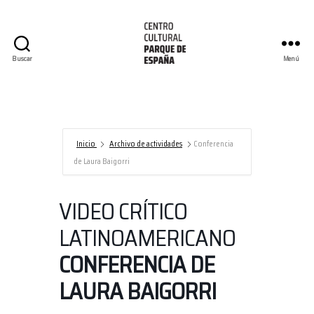
Buscar
Menú
Centro
Cultural
Parque
de
España/AECID
Inicio
Archivo de actividades
Conferencia
de Laura Baigorri
VIDEO CRÍTICO
LATINOAMERICANO
CONFERENCIA DE
LAURA BAIGORRI