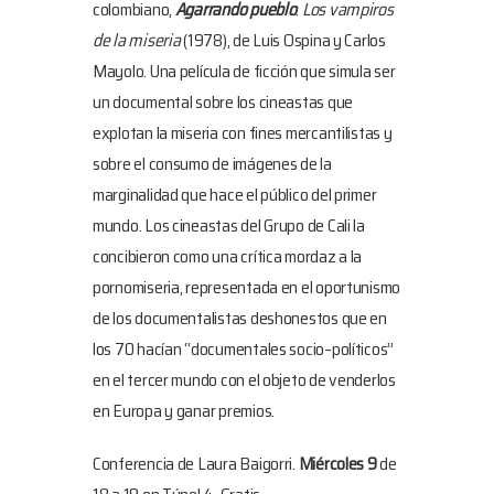
colombiano,
Agarrando pueblo
.
Los vampiros
de la miseria
(1978), de Luis Ospina y Carlos
Mayolo. Una película de ficción que simula ser
un documental sobre los cineastas que
explotan la miseria con fines mercantilistas y
sobre el consumo de imágenes de la
marginalidad que hace el público del primer
mundo. Los cineastas del Grupo de Cali la
concibieron como una crítica mordaz a la
pornomiseria, representada en el oportunismo
de los documentalistas deshonestos que en
los 70 hacían “documentales socio–políticos”
en el tercer mundo con el objeto de venderlos
en Europa y ganar premios.
Conferencia de Laura Baigorri.
Miércoles 9
de