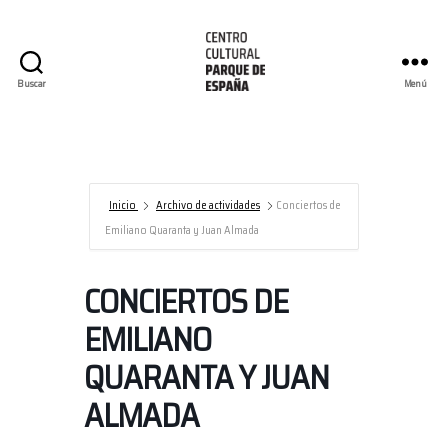
Buscar
Menú
Centro
Cultural
Parque
de
España/AECID
Inicio
Archivo de actividades
Conciertos de
Emiliano Quaranta y Juan Almada
CONCIERTOS DE
EMILIANO
QUARANTA Y JUAN
ALMADA