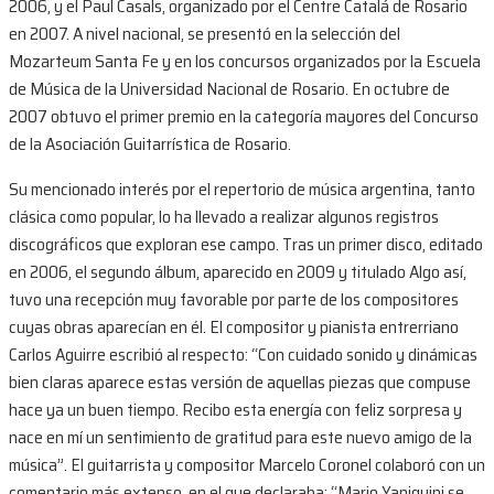
2006, y el Paul Casals, organizado por el Centre Catalá de Rosario
en 2007. A nivel nacional, se presentó en la selección del
Mozarteum Santa Fe y en los concursos organizados por la Escuela
de Música de la Universidad Nacional de Rosario. En octubre de
2007 obtuvo el primer premio en la categoría mayores del Concurso
de la Asociación Guitarrística de Rosario.
Su mencionado interés por el repertorio de música argentina, tanto
clásica como popular, lo ha llevado a realizar algunos registros
discográficos que exploran ese campo. Tras un primer disco, editado
en 2006, el segundo álbum, aparecido en 2009 y titulado Algo así,
tuvo una recepción muy favorable por parte de los compositores
cuyas obras aparecían en él. El compositor y pianista entrerriano
Carlos Aguirre escribió al respecto: “Con cuidado sonido y dinámicas
bien claras aparece estas versión de aquellas piezas que compuse
hace ya un buen tiempo. Recibo esta energía con feliz sorpresa y
nace en mí un sentimiento de gratitud para este nuevo amigo de la
música”. El guitarrista y compositor Marcelo Coronel colaboró con un
comentario más extenso, en el que declaraba: “Mario Yaniquini se