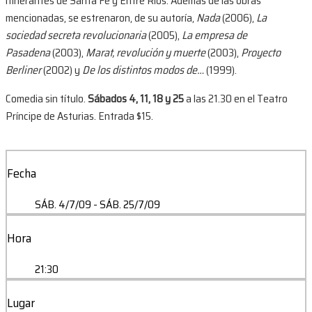
itinerantes de Santa Fe y Entre Ríos. Además de las obras
mencionadas, se estrenaron, de su autoría,
Nada
(2006),
La
sociedad secreta revolucionaria
(2005),
La empresa de
Pasadena
(2003),
Marat, revolución y muerte
(2003),
Proyecto
Berliner
(2002) y
De los distintos modos de…
(1999).
Comedia sin título.
Sábados 4, 11, 18 y 25
a las 21.30 en el Teatro
Príncipe de Asturias. Entrada $15.
Fecha
SÁB. 4/7/09
- SÁB. 25/7/09
Hora
21:30
Lugar