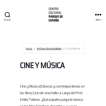
Buscar
Menú
Centro
Cultural
Parque
de
España/AECID
Inicio
Archivo de actividades
Cine y Música
CINE Y MÚSICA
Cine y Música (Clásicos y contemporáneos en
los films) Ciclo de cine/taller a cargo del Prof.
Emilio Toibero. ¿Qué papeles juega la música