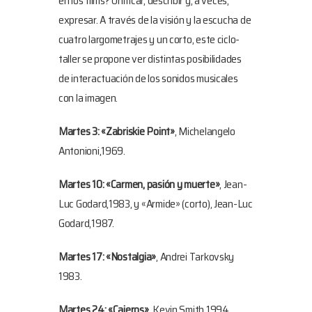
en los films? Unificar, describir y, a veces,
expresar. A través de la visión y la escucha de
cuatro largometrajes y un corto, este ciclo-
taller se propone ver distintas posibilidades
de interactuación de los sonidos musicales
con la imagen.
Martes 3: «Zabriskie Point»
, Michelangelo
Antonioni,1969.
Martes 10: «Carmen, pasión y muerte»
, Jean-
Luc Godard,1983, y «Armide» (corto), Jean-Luc
Godard,1987.
Martes 17: «Nostalgia»
, Andrei Tarkovsky
1983.
Martes 24: «Cajeros»
, Kevin Smith,1994.