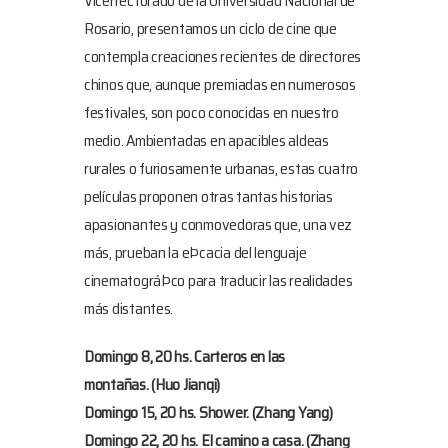
Vicerrectorado de la Universidad Nacional de
Rosario, presentamos un ciclo de cine que
contempla creaciones recientes de directores
chinos que, aunque premiadas en numerosos
festivales, son poco conocidas en nuestro
medio. Ambientadas en apacibles aldeas
rurales o furiosamente urbanas, estas cuatro
películas proponen otras tantas historias
apasionantes y conmovedoras que, una vez
más, prueban la eÞcacia del lenguaje
cinematográÞco para traducir las realidades
más distantes.
Domingo 8, 20 hs.
Carteros en las
montañas.
(Huo Jianqi)
Domingo 15, 20 hs.
Shower.
(Zhang Yang)
Domingo 22, 20 hs.
El camino a casa.
(Zhang