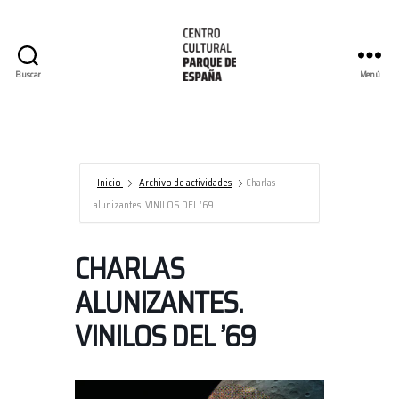
Buscar
Menú
Centro
Cultural
Parque
de
España/AECID
Inicio
Archivo de actividades
Charlas
alunizantes. VINILOS DEL ’69
CHARLAS
ALUNIZANTES.
VINILOS DEL ’69