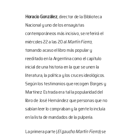
Horacio González
, director de la Biblioteca
Nacional y uno de los ensayistas
contemporáneos más incisivo, se referirá el
miércoles 22 a las 20 al
Martín Fierro
,
tomando acaso el libro más popular y
reeditado en la Argentina como el capítulo
inicial de una historia en la que se unen la
literatura, la política y los cruces ideológicos.
Según los testimonios que recogen Borges y
Martínez Estrada era tal la popularidad del
libro de José Hernández que personas que no
sabían leer lo compraban y la gente lo incluía
en la lista de mandados de la pulpería.
La primera parte (
El gaucho Martín Fierro
) se