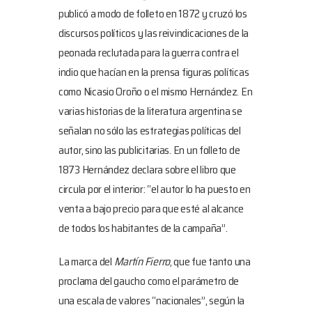
publicó a modo de folleto en 1872 y cruzó los
discursos políticos y las reivindicaciones de la
peonada reclutada para la guerra contra el
indio que hacían en la prensa figuras políticas
como Nicasio Oroño o el mismo Hernández. En
varias historias de la literatura argentina se
señalan no sólo las estrategias políticas del
autor, sino las publicitarias. En un folleto de
1873 Hernández declara sobre el libro que
circula por el interior: “el autor lo ha puesto en
venta a bajo precio para que esté al alcance
de todos los habitantes de la campaña”.
La marca del
Martín Fierro
, que fue tanto una
proclama del gaucho como el parámetro de
una escala de valores “nacionales”, según la