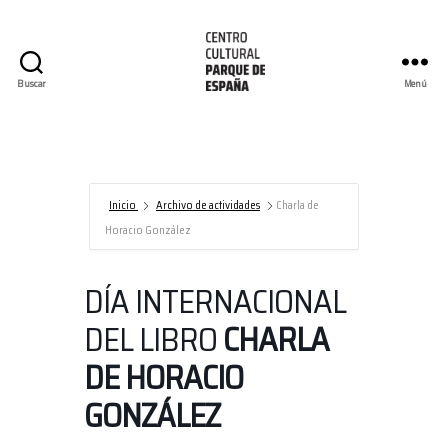
Buscar
Menú
Centro
Cultural
Parque
de
España/AECID
Inicio
Archivo de actividades
Charla de
Horacio González
DÍA INTERNACIONAL
DEL LIBRO
CHARLA
DE HORACIO
GONZÁLEZ