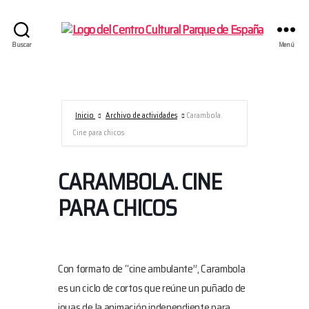
Centro
Buscar
Menú
Cultural
Parque
de
España/AECID
Inicio
Archivo de actividades
Carambola.
Cine para chicos
CARAMBOLA. CINE
PARA CHICOS
Con formato de “cine ambulante”, Carambola
es un ciclo de cortos que reúne un puñado de
joyas de la animación independiente para