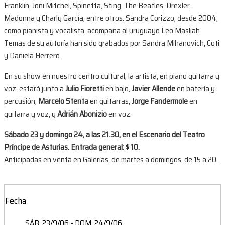
Franklin, Joni Mitchel, Spinetta, Sting, The Beatles, Drexler,
Madonna y Charly García, entre otros. Sandra Corizzo, desde 2004,
como pianista y vocalista, acompaña al uruguayo Leo Masliah.
Temas de su autoría han sido grabados por Sandra Mihanovich, Coti
y Daniela Herrero.
En su show en nuestro centro cultural, la artista, en piano guitarra y
voz, estará junto a
Julio Fioretti
en bajo,
Javier Allende
en batería y
percusión,
Marcelo Stenta
en guitarras,
Jorge Fandermole
en
guitarra y voz, y
Adrián Abonizio
en voz.
Sábado 23 y domingo 24, a las 21.30, en el Escenario del Teatro
Príncipe de Asturias. Entrada general: $ 10.
Anticipadas en venta en Galerías, de martes a domingos, de 15 a 20.
Fecha
SÁB. 23/9/06
- DOM. 24/9/06