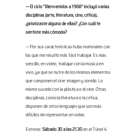
—El ciclo “Bienvenidos a 1968” incluyó varias
disciplinas (arte, literatura, cine, crítica),
¿priorizaste alguna de ellas? ¿Con cuál te
sentiste más cómoda?
—Por sus características hubo materiales con
los que me resultó más fácil trabajar. Es más
sencillo, en video, trabajar con la música en
vivo, ya que se nutre de los mismos elementos
que componen el cine: imagen y sonido. Lo
mismo sucede con la plástica o el cine. Otras
disciplinas, como la literatura o la crítica,
disponen de otros lenguajes que son más
difíciles de representar en video.
Estreno:
Sábado 30 a las 21.30
en el Túnel 4.