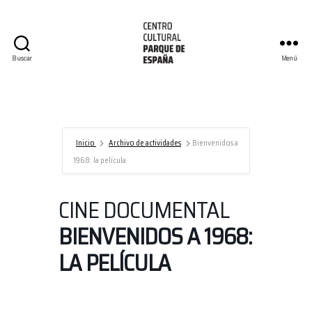
Buscar
Menú
Centro
Cultural
Parque
de
España/AECID
Inicio
Archivo de actividades
Bienvenidos a
1968: la película
CINE DOCUMENTAL
BIENVENIDOS A 1968:
LA PELÍCULA