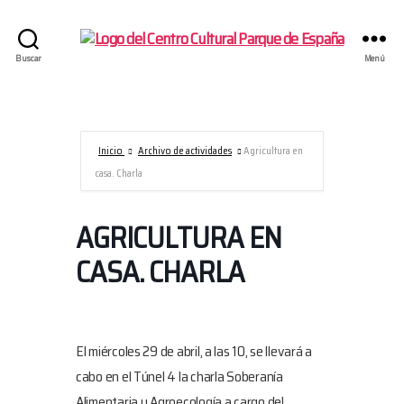
Centro
Buscar
Menú
Cultural
Parque
de
España/AECID
Inicio
Archivo de actividades
Agricultura en
casa. Charla
AGRICULTURA EN
CASA. CHARLA
El miércoles 29 de abril, a las 10, se llevará a
cabo en el Túnel 4 la charla Soberanía
Alimentaria y Agroecología a cargo del