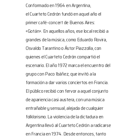
Conformado en 1964 en Argentina,
el Cuarteto Cedrón fundó en aquel año el
primer café-concert de Buenos Aires:
«Gotán». En aquellos años, ese local recibió a
grandes de la música, como Eduardo Rovira,
Osvaldo Tarantino o Ástor Piazzolla, con
quienes el Cuarteto Cedrón compartió el
escenario. El año 1972 marca el encuentro del
grupo con Paco Ibáñez, que invitó a la
formación a dar varios conciertos en Francia.
El público recibió con fervor a aquel conjunto
de apariencia casi austera, con una música
entrañable y sensual, alejada de cualquier
folklorismo. La violencia de la dictadura en
Argentina llevó al Cuarteto Cedrón a radicarse
en Francia en 1974. Desde entonces, tanto