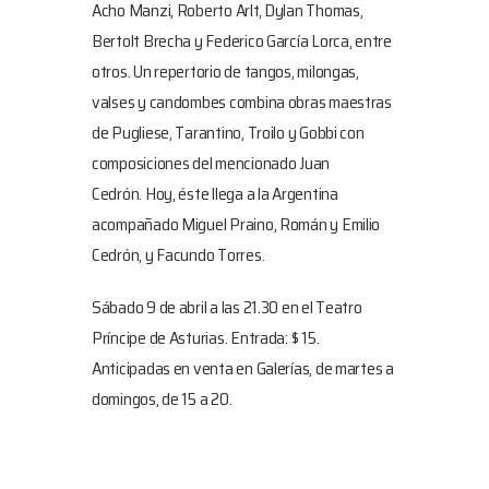
Acho Manzi, Roberto Arlt, Dylan Thomas,
Bertolt Brecha y Federico García Lorca, entre
otros. Un repertorio de tangos, milongas,
valses y candombes combina obras maestras
de Pugliese, Tarantino, Troilo y Gobbi con
composiciones del mencionado Juan
Cedrón. Hoy, éste llega a la Argentina
acompañado Miguel Praino, Román y Emilio
Cedrón, y Facundo Torres.
Sábado 9 de abril a las 21.30 en el Teatro
Príncipe de Asturias. Entrada: $ 15.
Anticipadas en venta en Galerías, de martes a
domingos, de 15 a 20.