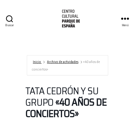
Buscar
Menú
Centro
Cultural
Parque
de
España/AECID
Inicio
Archivo de actividades
«40 años de
conciertos»
TATA CEDRÓN Y SU
GRUPO
«40 AÑOS DE
CONCIERTOS»