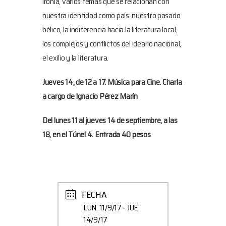
ironía, varios temas que se relacionan con
nuestra identidad como país: nuestro pasado
bélico, la indiferencia hacia la literatura local,
los complejos y conflictos del ideario nacional,
el exilio y la literatura.
Jueves 14, de 12 a 17. Música para Cine. Charla
a cargo de Ignacio Pérez Marín
Del lunes 11 al jueves 14 de septiembre, a las
18, en el Túnel 4. Entrada 40 pesos
FECHA
LUN. 11/9/17
- JUE.
14/9/17