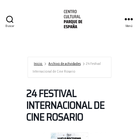
Buscar
Menú
Centro
Cultural
Parque
de
España/AECID
Inicio
Archivo de actividades
24 Festival
Internacional de Cine Rosario
24 FESTIVAL
INTERNACIONAL DE
CINE ROSARIO