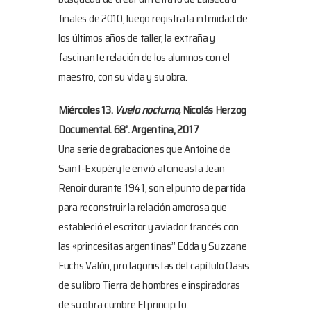
finales de 2010, luego registra la intimidad de
los últimos años de taller, la extraña y
fascinante relación de los alumnos con el
maestro, con su vida y su obra.
Miércoles 13.
Vuelo nocturno,
Nicolás Herzog
Documental. 68’. Argentina, 2017
Una serie de grabaciones que Antoine de
Saint-Exupéry le envió al cineasta Jean
Renoir durante 1941, son el punto de partida
para reconstruir la relación amorosa que
estableció el escritor y aviador francés con
las «princesitas argentinas” Edda y Suzzane
Fuchs Valón, protagonistas del capítulo Oasis
de su libro Tierra de hombres e inspiradoras
de su obra cumbre El principito.