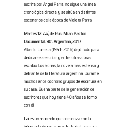
escrita por Ángel Parra, no sigue una línea
cronológica directa, y se sitúa en distintos
escenarios de la época de Violeta Parra
Martes 12.
Lai,
de Rusi Milan Pastori
Documental. 90’. Argentina, 2017
Alberto Laiseca (1941- 2016) dejó todo para
dedicarse a escribir, y entre otras obras
escribió Los Sorias, la novela más extensa y
delirante de la literatura argentina. Durante
muchos años coordinó grupos de escritura en
su casa. Buena parte de la generación de
escritores que hoy tiene 40 años se formó
con él.
Lai es un recorrido que comienza con la
búsqueda de crear un retrato de Laiseca a